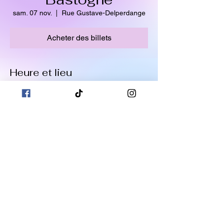
sam. 07 nov.
  |  
Rue Gustave-Delperdange
Acheter des billets
Heure et lieu
07 nov. 2026, 20:00 – 22:00
Rue Gustave-Delperdange, Rue Gustave-
Delperdange, 6600 Bastogne, Belgique
Partager cet événement